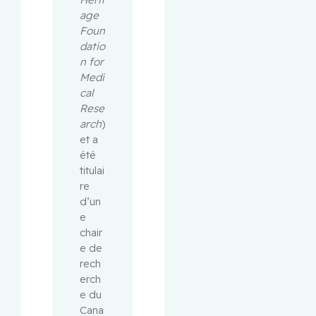
age 
Foun
datio
n for 
Medi
cal 
Rese
arch
) 
et a 
été 
titulai
re 
d’un
e 
chair
e de 
rech
erch
e du 
Cana