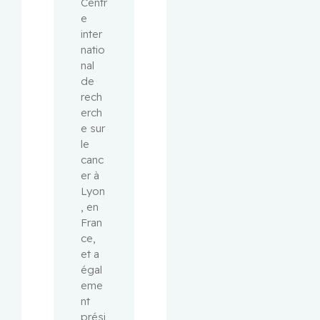
Centr
e 
inter
natio
nal 
de 
rech
erch
e sur 
le 
canc
er à 
Lyon
, en 
Fran
ce, 
et a 
égal
eme
nt 
prési