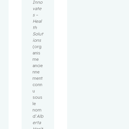
Inno
vate
s
– 
Heal
th 
Solut
ions
(org
anis
me 
ancie
nne
ment 
conn
u 
sous 
le 
nom 
d’
Alb
erta 
Herit