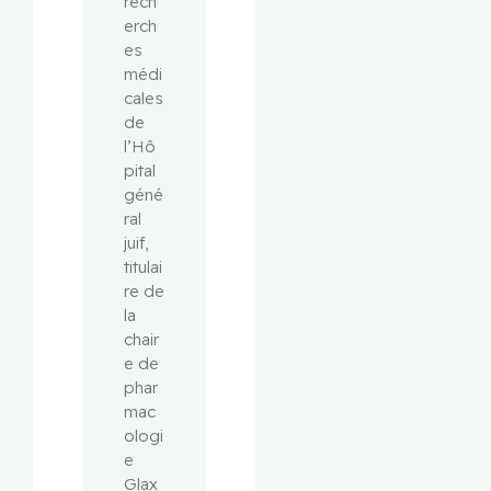
rech
erch
es 
médi
cales 
de 
l’Hô
pital 
géné
ral 
juif, 
titulai
re de 
la 
chair
e de 
phar
mac
ologi
e 
Glax