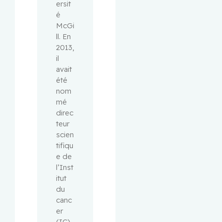
ersit
é 
McGi
ll. En 
2013, 
il 
avait 
été 
nom
mé 
direc
teur 
scien
tifiqu
e de 
l’Inst
itut 
du 
canc
er 
(IC) 