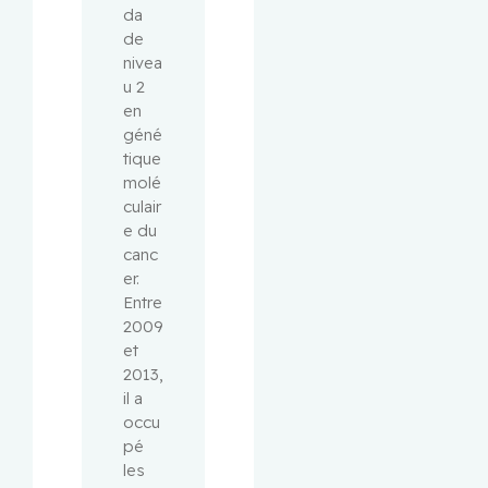
da 
de 
nivea
u 2 
en 
géné
tique 
molé
culair
e du 
canc
er. 
Entre 
2009 
et 
2013, 
il a 
occu
pé 
les 