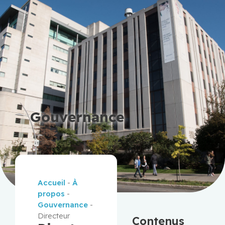
Gouvernance
Accueil
-
À
propos
-
Gouvernance
-
Directeur
Contenus