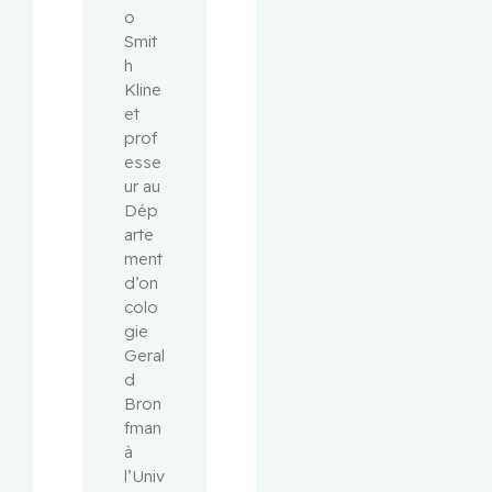
o 
Smit
h 
Kline 
et 
prof
esse
ur au 
Dép
arte
ment 
d’on
colo
gie 
Geral
d 
Bron
fman 
à 
l’Univ