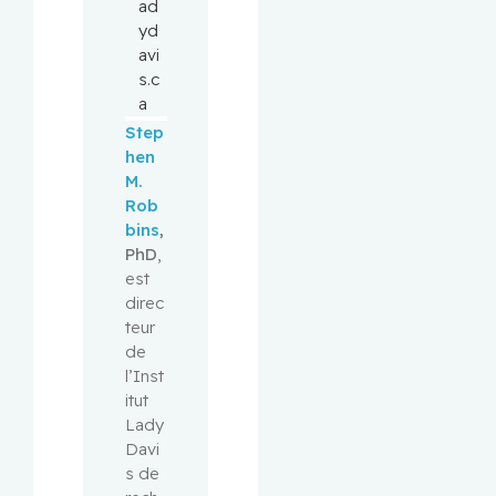
ad
yd
avi
s.c
a
Step
hen 
M. 
Rob
bins
, 
PhD
, 
est 
direc
teur 
de 
l’Inst
itut 
Lady 
Davi
s de 