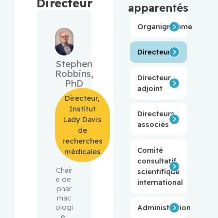
Directeur
apparentés
Organigramme
Directeur
Stephen
Robbins,
Directeur
PhD
adjoint
Directeur,
Institut
Directeurs
Lady Davis
associés
de
recherches
Comité
médicales
consultatif
Chair
scientifique
e de 
international
phar
mac
ologi
Administration
e 