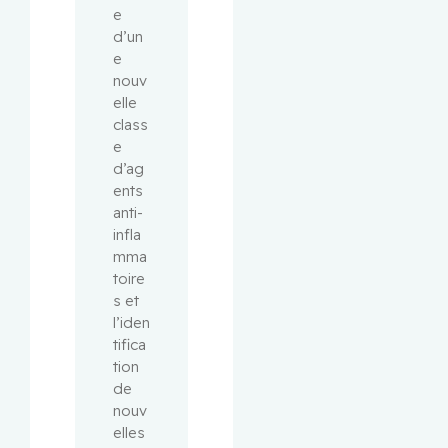
e 
d’un
e 
nouv
elle 
class
e 
d’ag
ents 
anti-
infla
mma
toire
s et 
l’iden
tifica
tion 
de 
nouv
elles 