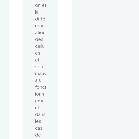
on et 
la 
diffé
renci
ation 
des 
cellul
es, 
et 
son 
mauv
ais 
fonct
ionn
eme
nt 
dans 
les 
cas 
de 