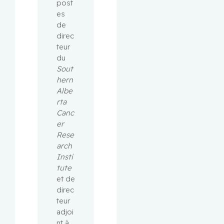
post
es 
de 
direc
teur 
du 
Sout
hern 
Albe
rta 
Canc
er 
Rese
arch 
Insti
tute
et de 
direc
teur 
adjoi
nt à 