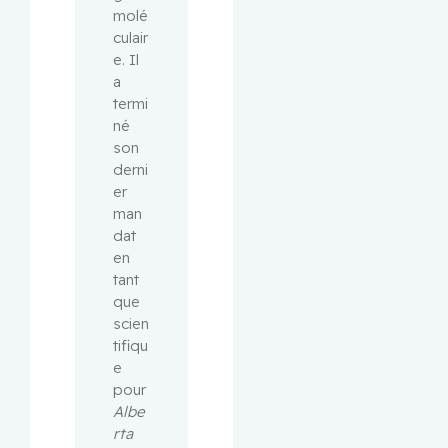
molé
culair
e. Il 
a 
termi
né 
son 
derni
er 
man
dat 
en 
tant 
que 
scien
tifiqu
e 
pour 
Albe
rta 