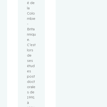
é de 
la 
Colo
mbie
-
Brita
nniqu
e. 
C’est 
lors 
de 
ses 
étud
es 
post
doct
orale
s de 
1991 
à 