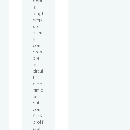
depu
is 
longt
emp
s à 
mieu
x 
com
pren
dre 
le 
circui
t 
bioc
himiq
ue 
qui 
contr
ôle la 
prolif
érati