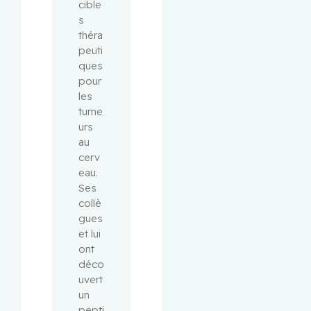
cible
s 
théra
peuti
ques 
pour 
les 
tume
urs 
au 
cerv
eau. 
Ses 
collè
gues 
et lui 
ont 
déco
uvert 
un 
pepti