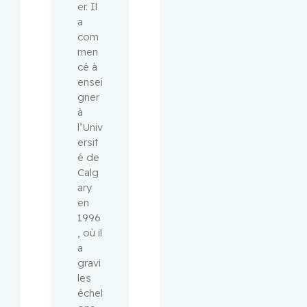
er. Il 
a 
com
men
cé à 
ensei
gner 
à 
l’Univ
ersit
é de 
Calg
ary 
en 
1996
, où il 
a 
gravi 
les 
échel