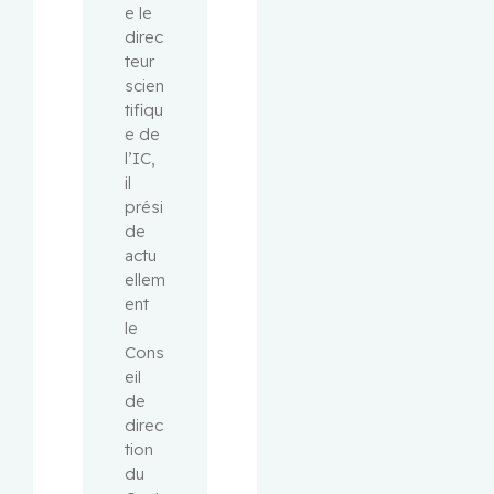
e le 
direc
teur 
scien
tifiqu
e de 
l’IC, 
il 
prési
de 
actu
ellem
ent 
le 
Cons
eil 
de 
direc
tion 
du 