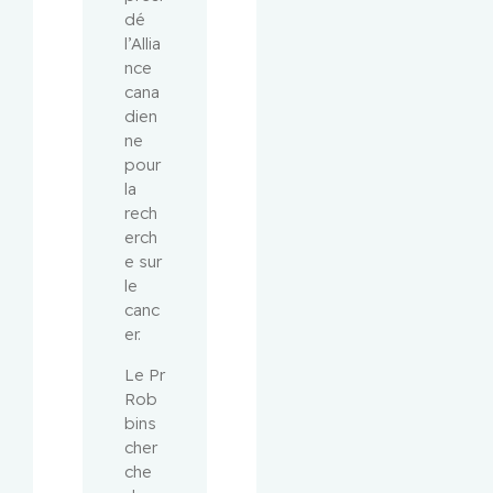
dé 
l’Allia
nce 
cana
dien
ne 
pour 
la 
rech
erch
e sur 
le 
canc
er.
Le Pr 
Rob
bins 
cher
che 