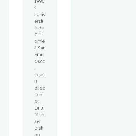
1996 
à 
l’Univ
ersit
é de 
Calif
ornie 
à San 
Fran
cisco
, 
sous 
la 
direc
tion 
du 
Dr J. 
Mich
ael 
Bish
op, 