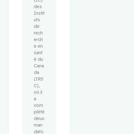
des 
Instit
uts 
de 
rech
erch
e en 
sant
é du 
Cana
da 
(IRS
C), 
où il 
a 
com
plété 
deux 
man
dats.