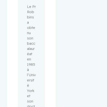
Le Pr 
Rob
bins 
a 
obte
nu 
son 
bacc
alaur
éat 
en 
1985 
à 
l’Univ
ersit
é 
York 
et 
son 
doct