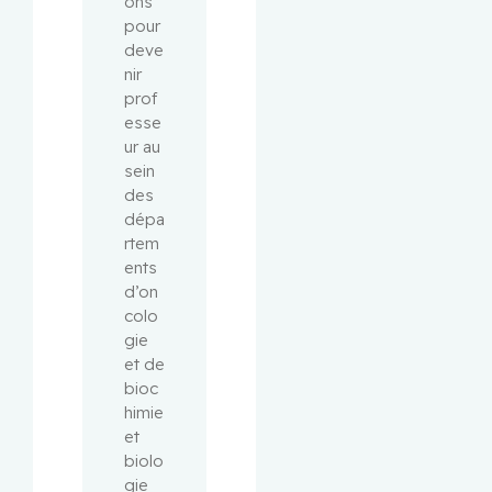
ons 
pour 
deve
nir 
prof
esse
ur au 
sein 
des 
dépa
rtem
ents 
d’on
colo
gie 
et de 
bioc
himie 
et 
biolo
gie 