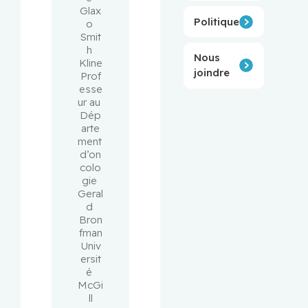
Glax
Politiques
o 
Smit
h 
Nous
Kline
joindre
Prof
esse
ur au 
Dép
arte
ment 
d’on
colo
gie 
Geral
d 
Bron
fman
Univ
ersit
é 
McGi
ll