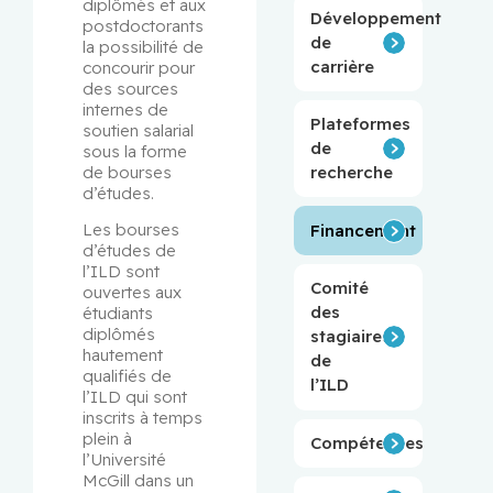
diplômés et aux 
Développement
postdoctorants 
de
la possibilité de 
carrière
concourir pour 
des sources 
internes de 
Plateformes
soutien salarial 
de
sous la forme 
de bourses 
recherche
d’études.
Les bourses 
Financement
d’études de 
l’ILD sont 
Comité
ouvertes aux 
des
étudiants 
diplômés 
stagiaires
hautement 
de
qualifiés de 
l’ILD
l’ILD qui sont 
inscrits à temps 
plein à 
Compétences
l’Université 
McGill dans un 