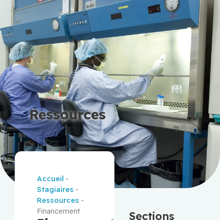
Ressources
Accueil
-
Stagiaires
-
Ressources
-
Financement
Sections