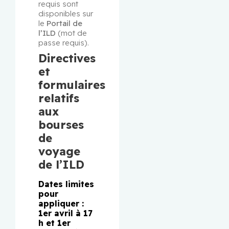
requis sont 
disponibles sur 
le 
Portail de 
l’ILD
 (mot de 
passe requis).
Directives
et
formulaires
relatifs
aux
bourses
de
voyage
de l’ILD
Dates limites
pour
appliquer :
1er avril à 17
h et 1er