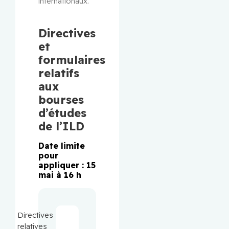
internationaux.
Directives
et
formulaires
relatifs
aux
bourses
d’études
de l’ILD
Date limite
pour
appliquer : 15
mai à 16 h
Directives
relatives