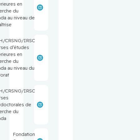
rieures en
erche du
da au niveau de
îtrise
H/CRSNG/IRSC
ses d’études
rieures en
erche du
da au niveau du
orat
H/CRSNG/IRSC
rses
doctorales de
erche du
ada
Fondation