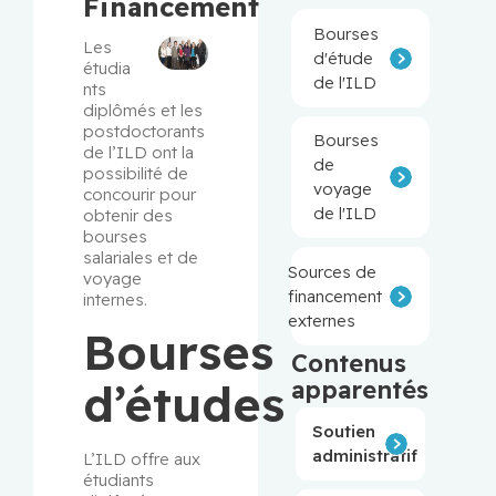
Financement
Bourses
Les 
d'étude
étudia
de l'ILD
nts 
diplômés et les 
postdoctorants 
Bourses
de l’ILD ont la 
de
possibilité de 
voyage
concourir pour 
de l'ILD
obtenir des 
bourses 
salariales et de 
Sources de
voyage 
financement
internes.
externes
Bourses
Contenus
d’études
apparentés
Soutien
administratif
L’ILD offre aux 
étudiants 