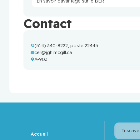
En savoir davantage sur le BER
Contact
(514) 340-8222, poste 22445
cer@jgh.mcgill.ca
A-903
Inscrive
Accueil