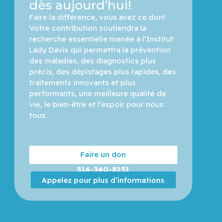
dès aujourd’hui!
Faire la différence, vous avez ce don! 
Votre contribution soutiendra la 
recherche essentielle menée à l’Institut 
Lady Davis qui permettra la prévention 
des maladies, des diagnostics plus 
précis, des dépistages plus rapides, des 
traitements innovants et plus 
performants, une meilleure qualité de 
vie, le bien-être et l’espoir pour nous 
tous.
Faire un don
514-340-8251
Appelez pour plus d’informations