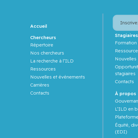
Inscrive
Accueil
Stagiaire
Chercheurs
Formation 
Répertoire
Ressource
Nos chercheurs
Nouvelles
La recherche à l’ILD
Opportunit
Ressources
stagiaires
Nouvelles et événements
Contacts
Carrières
Contacts
À propos
Gouverna
L’ILD en b
Plateform
Équité, div
(EDI)