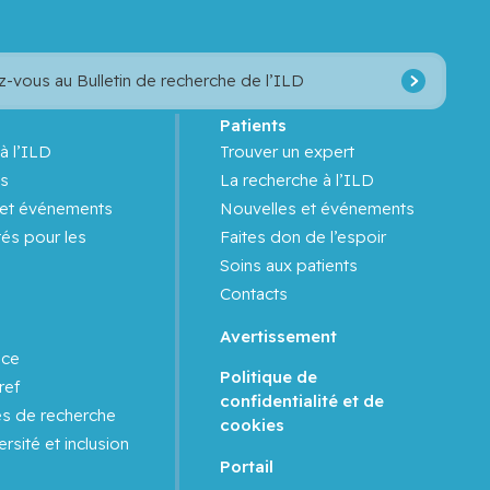
z-vous au Bulletin de recherche de l’ILD
s
Patients
à l’ILD
Trouver un expert
s
La recherche à l’ILD
 et événements
Nouvelles et événements
és pour les
Faites don de l’espoir
Soins aux patients
Contacts
Avertissement
nce
Politique de
ref
confidentialité et de
es de recherche
cookies
ersité et inclusion
Portail