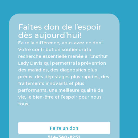
Faites don de l’espoir
dès aujourd’hui!
Faire la différence, vous avez ce don! 
Votre contribution soutiendra la 
recherche essentielle menée à l’Institut 
Lady Davis qui permettra la prévention 
des maladies, des diagnostics plus 
précis, des dépistages plus rapides, des 
traitements innovants et plus 
performants, une meilleure qualité de 
vie, le bien-être et l’espoir pour nous 
tous.
Faire un don
514-340-8251