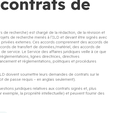
contrats de
s de recherche) est chargé de la rédaction, de la révision et 
rojets de recherche menés à l’ILD et devant être signés avec 
es privées externes. Ces accords comprennent des accords de 
accords de transfert de données/matériel, des accords de 
e service. Le Service des affaires juridiques veille à ce que 
glementations, lignes directrices, directives 
ncement et réglementations, politiques et procédures 
Pour bénéficier de ces services, les chercheurs de l’ILD doivent soumettre leurs demandes de contrats sur le 
ot de passe requis – en anglais seulement).
uestions juridiques relatives aux contrats signés et, plus 
 exemple, la propriété intellectuelle) et peuvent fournir des 