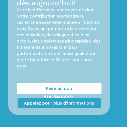
dès aujourd’hui!
Faire la différence, vous avez ce don! 
Votre contribution soutiendra la 
recherche essentielle menée à l’Institut 
Lady Davis qui permettra la prévention 
des maladies, des diagnostics plus 
précis, des dépistages plus rapides, des 
traitements innovants et plus 
performants, une meilleure qualité de 
vie, le bien-être et l’espoir pour nous 
tous.
Faire un don
514-340-8251
Appelez pour plus d’informations