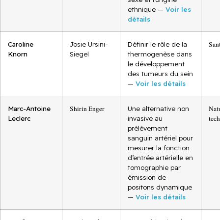
ethnique —
Voir les
détails
Caroline
Josie Ursini-
Définir le rôle de la
San
Knorn
Siegel
thermogenèse dans
le développement
des tumeurs du sein
—
Voir les détails
Marc-Antoine
Shirin Enger
Une alternative non
Natu
Leclerc
invasive au
tec
prélèvement
sanguin artériel pour
mesurer la fonction
d’entrée artérielle en
tomographie par
émission de
positons dynamique
—
Voir les détails