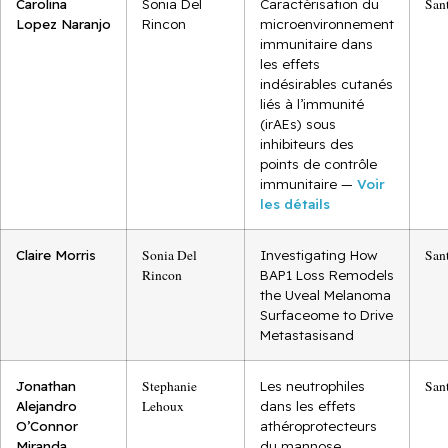
Carolina
Sonia Del
Caractérisation du
San
Lopez Naranjo
Rincon
microenvironnement
immunitaire dans
les effets
indésirables cutanés
liés à l’immunité
(irAEs) sous
inhibiteurs des
points de contrôle
immunitaire —
Voir
les détails
Claire Morris
Sonia Del
Investigating How
San
Rincon
BAP1 Loss Remodels
the Uveal Melanoma
Surfaceome to Drive
Metastasisand
Jonathan
Stephanie
Les neutrophiles
San
Alejandro
Lehoux
dans les effets
O’Connor
athéroprotecteurs
Miranda
du mannose