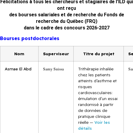
Félicitations à tous les chercheurs et stagiaires de l’ILD qui
ont reçu
des bourses salariales et de recherche du Fonds de
recherche du Québec (FRQ)
dans le cadre des concours 2026-2027
Bourses postdoctorales
Nom
Superviseur
Titre du projet
Se
Asmae El Abd
Samy Suissa
Trithérapie inhalée
Sa
chez les patients
atteints d’asthme et
risques
cardiovasculaires:
émulation d’un essai
randomisé à partir
de données de
pratique clinique
réelle —
Voir les
détails