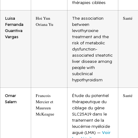
thérapies ciblées
Luisa
Hoi Yun
The association
Santé
Fernanda
Oriana Yu
between
Guantiva
levothyroxine
Vargas
treatment and the
risk of metabolic
dysfunction-
associated steatotic
liver disease among
people with
subclinical
hypothyroidism
Omar
Francois
Étude du potentiel
Santé
Salam
Mercier et
thérapeutique du
Maureen
ciblage du gène
McKeague
SLC25A19 dans le
traitement de la
leucémie myéloïde
aiguë (LMA) —
Voir