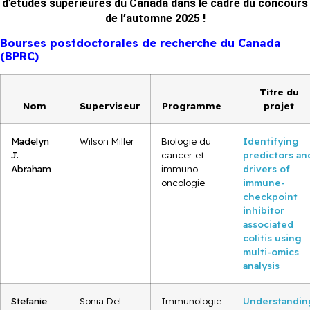
d’études supérieures du Canada dans le cadre du concours
de l’automne 2025 !
Bourses postdoctorales de recherche du Canada
(BPRC)
Titre du
Nom
Superviseur
Programme
projet
Madelyn
Wilson Miller
Biologie du
Identifying
J.
cancer et
predictors an
Abraham
immuno-
drivers of
oncologie
immune-
checkpoint
inhibitor
associated
colitis using
multi-omics
analysis
Stefanie
Sonia Del
Immunologie
Understandin