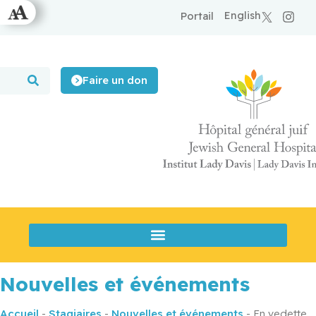
English
Portail
Faire un don
Nouvelles et événements
Accueil
-
Stagiaires
-
Nouvelles et événements
-
En vedette