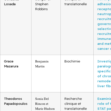
Losada
Stephen
translationelle
adhesi
Robbins
recepto
neutrop
recruit
governs
selecti
recruit
immune 
and met
cancer 
Grace
Benjamin
Biochimie
Investi
Mazarura
Martin
paralog
specific
of chro
remodel
liver fi
Theodoros
Sonia Del
Recherche
Examini
Papadopoulos
Rincon et
clinique et
role of
Marie Hudson
translationelle
STAT p