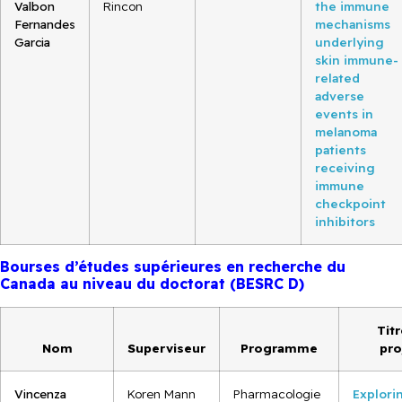
Valbon
Rincon
the immune
Fernandes
mechanisms
Garcia
underlying
skin immune-
related
adverse
events in
melanoma
patients
receiving
immune
checkpoint
inhibitors
Bourses d’études supérieures en recherche du
Canada au niveau du doctorat (BESRC D)
Tit
Nom
Superviseur
Programme
pro
Vincenza
Koren Mann
Pharmacologie
Explori