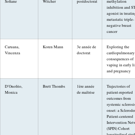
Sofiane
Witcher
postdoctorat
methylation
inhibition and 
agonist in treatin
metastatic triple-
negative breast
cancer
Caruana,
Koren Mann
3e année de
Exploring the
Vincenza
doctorat
cardiopulmonary
consequences of
vaping in early li
and pregnancy
D’Onofrio,
Brett Thombs
1ère année
Trajectories of
Monica
de maîtrise
patient-reported
outcomes from
systemic sclerosi
onset: a Sclerod
Patient-centered
Intervention Net
(SPIN) Cohort
longitudinal stu