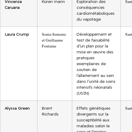
Vincenza
Koren mann
Exploration des
San
Caruana
conséquences
cardiométaboliques
du vapotage
Laura Crump
Sonia Semenic
Développement et
San
et Guillaume
test de faisabilité
Fontaine
d’un plan pour la
mise en œuvre des
pratiques
exemplaires de
soutien de
l’allaitement au sein
dans l’unité de soins
intensifs néonatals
(USIN)
Alyssa Green
Brent
Effets génétiques
San
Richards
divergents sur la
susceptibilité aux
maladies selon le
sexe et l’origine