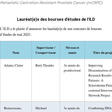
Metastatic Castration-Resistant Prostate Cancer (mCRPC)
.
Lauréat(e)s des bourses d’études de l’ILD
L’ILD a le plaisir d’annoncer les lauréat(e)s de son concours de bourses 
d’études de mai 2025 :
Superviseur /
Niveau et
Nom
Cosuperviseur
année
Titre du proj
Adams, Claire
Brett Thombs
3e année de
Improving
postdoctorat
Dissemination of
Research Results
Patients: A
Scleroderma Patie
centered Interven
Network Project
Berrazouane,
Michael
3e année de
Combining DNA