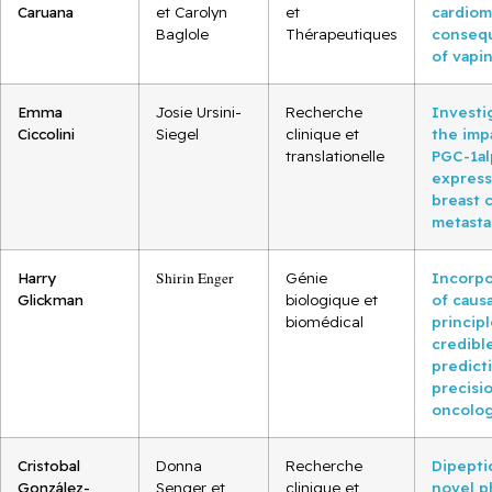
Caruana
et Carolyn
et
cardiom
Baglole
Thérapeutiques
conseq
of vapi
Emma
Josie Ursini-
Recherche
Investi
Ciccolini
Siegel
clinique et
the imp
translationelle
PGC-1al
express
breast 
metasta
Harry
Shirin Enger
Génie
Incorpo
Glickman
biologique et
of causa
biomédical
principl
credibl
predict
precisi
oncolo
Cristobal
Donna
Recherche
Dipeptid
González-
Senger et
clinique et
novel p