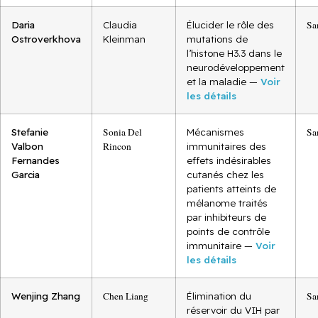
Daria
Claudia
Élucider le rôle des
Sa
Ostroverkhova
Kleinman
mutations de
l’histone H3.3 dans le
neurodéveloppement
et la maladie —
Voir
les détails
Stefanie
Sonia Del
Mécanismes
Sa
Valbon
Rincon
immunitaires des
Fernandes
effets indésirables
Garcia
cutanés chez les
patients atteints de
mélanome traités
par inhibiteurs de
points de contrôle
immunitaire —
Voir
les détails
Wenjing Zhang
Chen Liang
Élimination du
Sa
réservoir du VIH par