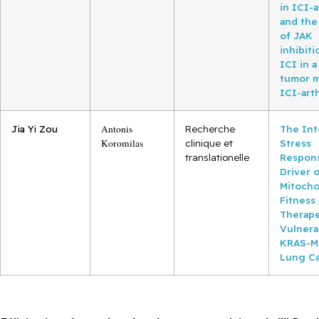
in ICI-a
and the
of JAK
inhibiti
ICI in a
tumor m
ICI-arth
Jia Yi Zou
Antonis
Recherche
The Int
Koromilas
clinique et
Stress
translationelle
Respons
Driver 
Mitocho
Fitness
Therape
Vulnerab
KRAS-M
Lung C