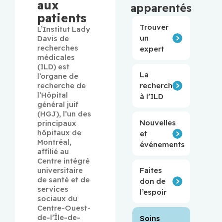
aux
apparentés
patients
Trouver
L’Institut Lady 
un
Davis de 
recherches 
expert
médicales 
(ILD) est 
La
l’organe de 
recherche de 
recherche
l’Hôpital 
à l’ILD
général juif 
(HGJ), l’un des 
Nouvelles
principaux 
hôpitaux de 
et
Montréal, 
événements
affilié au 
Centre intégré 
universitaire 
Faites
de santé et de 
don de
services 
l’espoir
sociaux du 
Centre-Ouest-
de-l’Île-de-
Soins