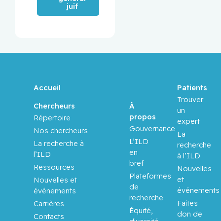
juif
Accueil
Patients
Trouver
À
Chercheurs
un
propos
Répertoire
expert
Gouvernance
Nos chercheurs
La
L’ILD
La recherche à
recherche
en
l’ILD
à l’ILD
bref
Ressources
Nouvelles
Plateformes
et
Nouvelles et
de
événements
événements
recherche
Faites
Carrières
Équité,
don de
Contacts