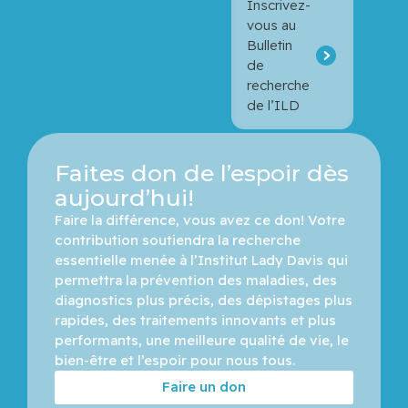
Inscrivez-
vous au
Bulletin
de
recherche
de l’ILD
Faites don de l’espoir dès
aujourd’hui!
Faire la différence, vous avez ce don! Votre 
contribution soutiendra la recherche 
essentielle menée à l’Institut Lady Davis qui 
permettra la prévention des maladies, des 
diagnostics plus précis, des dépistages plus 
rapides, des traitements innovants et plus 
performants, une meilleure qualité de vie, le 
bien-être et l’espoir pour nous tous.
Faire un don