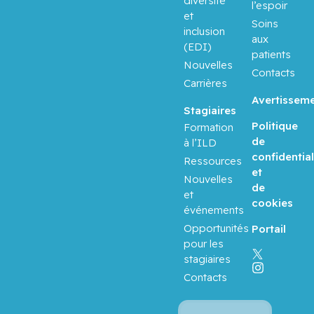
diversité
l’espoir
et
Soins
inclusion
aux
(EDI)
patients
Nouvelles
Contacts
Carrières
Avertissem
Stagiaires
Politique
Formation
de
à l’ILD
confidential
Ressources
et
Nouvelles
de
et
cookies
événements
Opportunités
Portail
pour les
stagiaires
Contacts