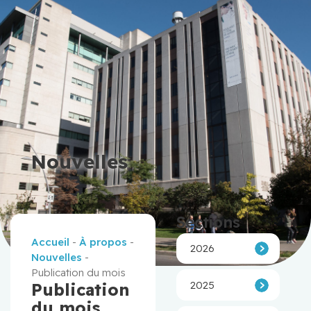
Nouvelles
Sections
Accueil
-
À propos
-
2026
Nouvelles
-
Publication du mois
2025
Publication
du mois