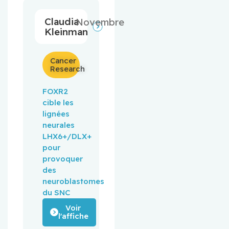
Claudia
Novembre
Kleinman
Cancer
Research
FOXR2
cible les
lignées
neurales
LHX6+/DLX+
pour
provoquer
des
neuroblastomes
du SNC
Voir
l'affiche