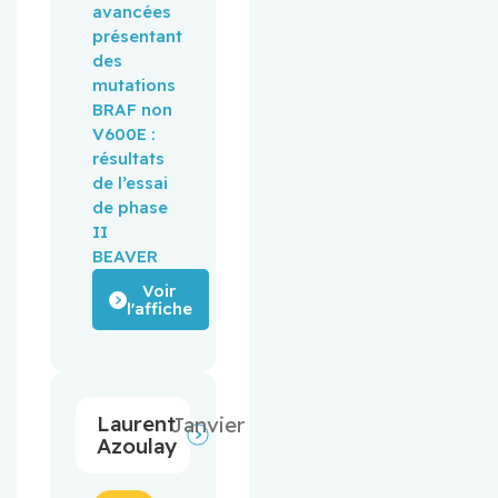
avancées
présentant
des
mutations
BRAF non
V600E :
résultats
de l’essai
de phase
II
BEAVER
Voir
l'affiche
Laurent
Janvier
Azoulay