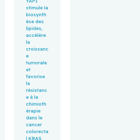
YAP1 
stimule la 
biosynth
èse des 
lipides, 
accélère 
la 
croissanc
e 
tumorale 
et 
favorise 
la 
résistanc
e à la 
chimioth
érapie 
dans le 
cancer 
colorecta
l KRAS 