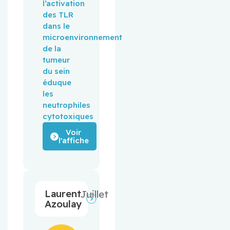
l’activation
des TLR
dans le
microenvironnement
de la
tumeur
du sein
éduque
les
neutrophiles
cytotoxiques
Voir
l'affiche
Laurent
Juillet
Azoulay