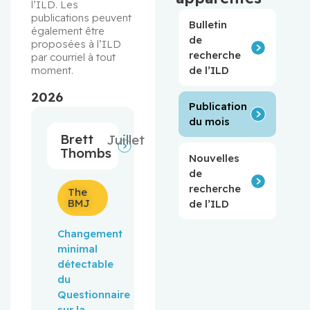
l’ILD. Les 
publications peuvent 
Bulletin
également être 
de
proposées à l’ILD 
recherche
par courriel à tout 
de l’ILD
moment.
2026
Publication
du mois
Brett
Juillet
Thombs
Nouvelles
de
recherche
The
BMJ
de l’ILD
Changement
minimal
détectable
du
Questionnaire
sur la