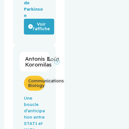
de 
Parkinso
n
Voir
l'affiche
Antonis E.
Août
Koromilas
Communications
Biology
Une 
boucle 
d’anticipa
tion entre 
STAT1 et 