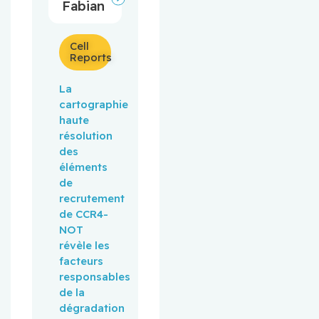
Fabian
Cell
Reports
La
cartographie
haute
résolution
des
éléments
de
recrutement
de CCR4-
NOT
révèle les
facteurs
responsables
de la
dégradation