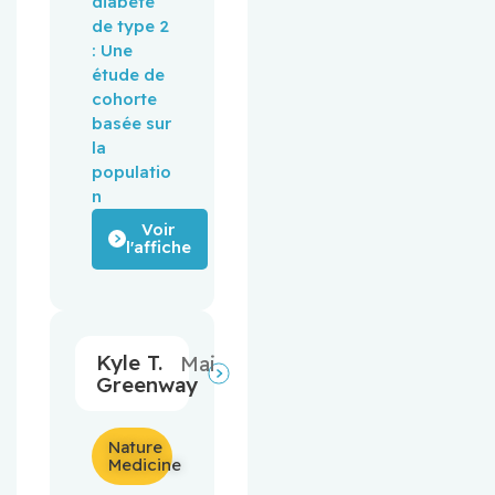
diabète 
de type 2 
: Une 
étude de 
cohorte 
basée sur 
la 
populatio
n
Voir
l'affiche
Kyle T.
Mai
Greenway
Nature
Medicine