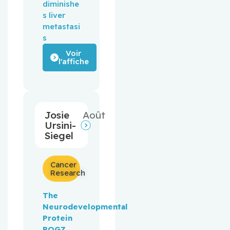
diminishe
s liver 
metastasi
s
Voir
l'affiche
Josie
Août
Ursini-
Siegel
Cancer
Research
The
Neurodevelopmental
Protein
POGZ