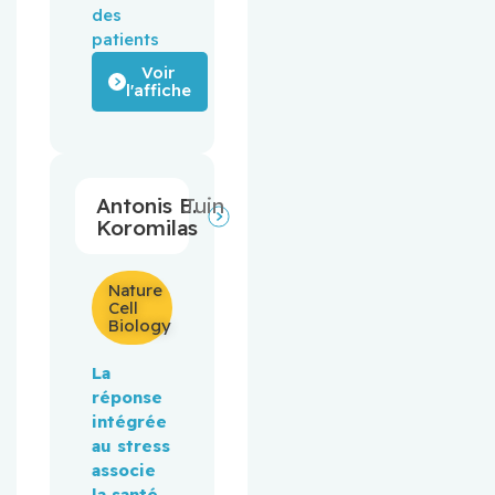
des
patients
Voir
l'affiche
Antonis E.
Juin
Koromilas
Nature
Cell
Biology
La 
réponse 
intégrée 
au stress 
associe 
la santé 