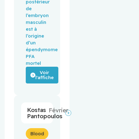
postérieur
de
l’embryon
masculin
est à
l’origine
d’un
épendymome
PFA
mortel
Voir
l'affiche
Kostas
Février
Pantopoulos
Blood