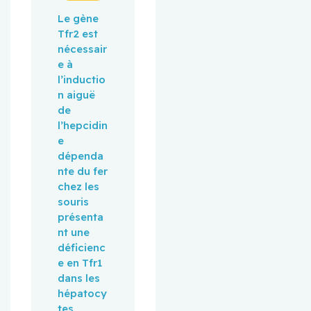
Le gène 
Tfr2 est 
nécessair
e à 
l’inductio
n aiguë 
de 
l’hepcidin
e 
dépenda
nte du fer 
chez les 
souris 
présenta
nt une 
déficienc
e en Tfr1 
dans les 
hépatocy
tes