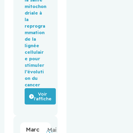
mitochon
driale à 
la 
reprogra
mmation 
de la 
lignée 
cellulair
e pour 
stimuler 
l’évoluti
on du 
cancer
Voir
l'affiche
Marc
Mai