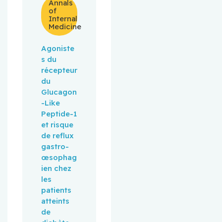
Annals
of
Internal
Medicine
Agoniste
s du 
récepteur 
du 
Glucagon
-Like 
Peptide-1 
et risque 
de reflux 
gastro-
œsophag
ien chez 
les 
patients 
atteints 
de 