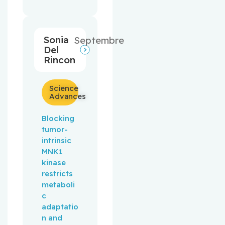
Sonia
Septembre
Del
Rincon
Science
Advances
Blocking 
tumor-
intrinsic 
MNK1 
kinase 
restricts 
metaboli
c 
adaptatio
n and 