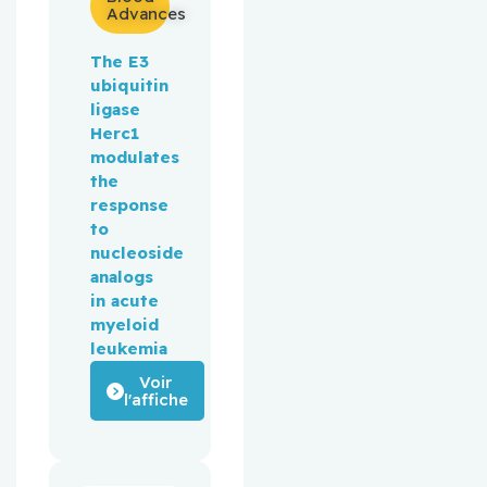
Advances
The E3
ubiquitin
ligase
Herc1
modulates
the
response
to
nucleoside
analogs
in acute
myeloid
leukemia
Voir
l'affiche