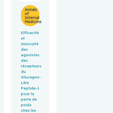
Annals
of
Internal
Medicine
Efficacité
et
innocuité
des
agonistes
des
récepteurs
du
Glucagon-
Like
Peptide-1
pour la
perte de
poids
chez les