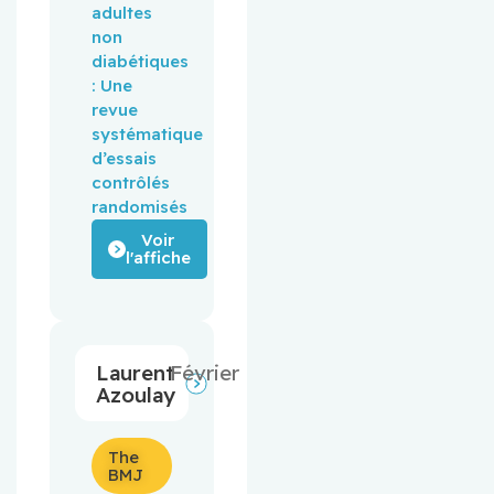
adultes
non
diabétiques
: Une
revue
systématique
d’essais
contrôlés
randomisés
Voir
l'affiche
Laurent
Février
Azoulay
The
BMJ