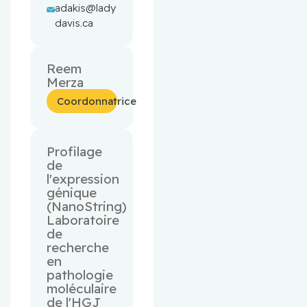
adakis@lady
davis.ca
Reem
Merza
Coordonnatrice
Profilage
de
l'expression
génique
(NanoString)
Laboratoire
de
recherche
en
pathologie
moléculaire
de l'HGJ