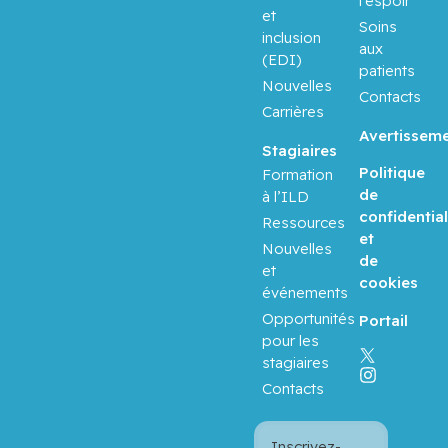
l’espoir
et
Soins
inclusion
aux
(EDI)
patients
Nouvelles
Contacts
Carrières
Avertissem
Stagiaires
Politique
Formation
de
à l’ILD
confidential
Ressources
et
Nouvelles
de
et
cookies
événements
Opportunités
Portail
pour les
stagiaires
Contacts
Inscrivez-