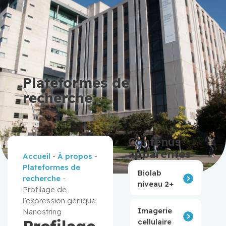
Plateformes de
recherche
Contenus
apparentés
Accueil
-
À propos
-
Plateformes de
Biolab
recherche
-
niveau 2+
Profilage de
l’expression génique
Imagerie
Nanostring
Profilage
cellulaire