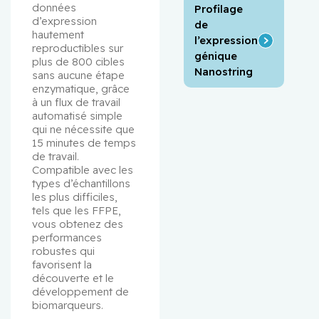
données 
Profilage
d’expression 
de
hautement 
l’expression
reproductibles sur 
génique
plus de 800 cibles 
Nanostring
sans aucune étape 
enzymatique, grâce 
à un flux de travail 
automatisé simple 
qui ne nécessite que 
15 minutes de temps 
de travail. 
Compatible avec les 
types d’échantillons 
les plus difficiles, 
tels que les FFPE, 
vous obtenez des 
performances 
robustes qui 
favorisent la 
découverte et le 
développement de 
biomarqueurs.