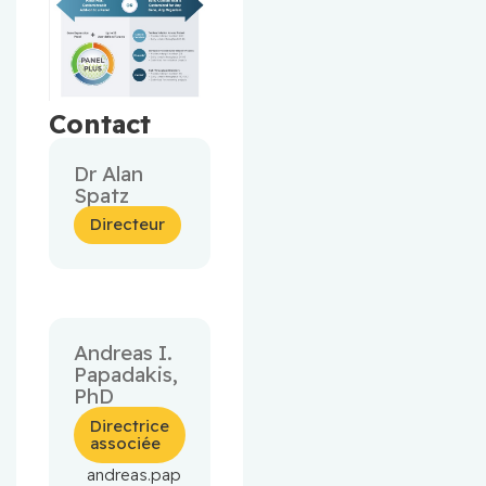
Contact
Dr Alan
Spatz
Directeur
Andreas I.
Papadakis,
PhD
Directrice
associée
andreas.pap