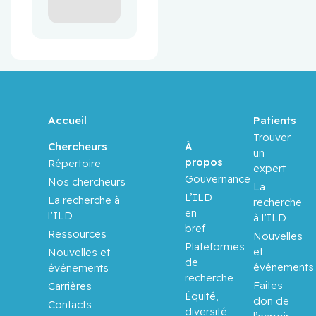
Accueil
Patients
Trouver
À
Chercheurs
un
propos
Répertoire
expert
Gouvernance
Nos chercheurs
La
L’ILD
La recherche à
recherche
en
l’ILD
à l’ILD
bref
Ressources
Nouvelles
Plateformes
et
Nouvelles et
de
événements
événements
recherche
Faites
Carrières
Équité,
don de
Contacts
diversité