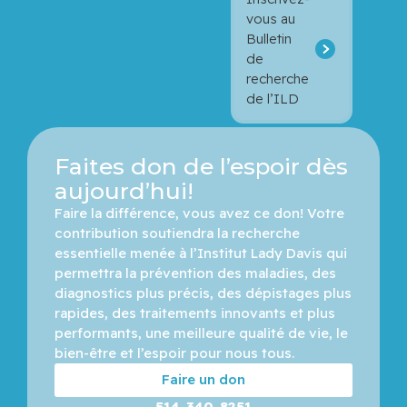
vous au
Bulletin
de
recherche
de l’ILD
Faites don de l’espoir dès
aujourd’hui!
Faire la différence, vous avez ce don! Votre 
contribution soutiendra la recherche 
essentielle menée à l’Institut Lady Davis qui 
permettra la prévention des maladies, des 
diagnostics plus précis, des dépistages plus 
rapides, des traitements innovants et plus 
performants, une meilleure qualité de vie, le 
bien-être et l’espoir pour nous tous.
Faire un don
514-340-8251