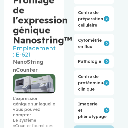
de
Centre de
l'expression
préparation
cellulaire
génique
Nanostring™
Cytométrie
en flux
Emplacement
: E-621
NanoString
Pathologie
nCounter
Centre de
protéomique
clinique
L’expression 
génique sur laquelle 
Imagerie
vous pouvez 
et
compter
phénotypage
Le système 
nCounter fournit des 