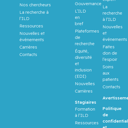
Gouvernance
Nos chercheurs
La
L’ILD
La recherche à
recherche
en
l’ILD
à l’ILD
bref
Ressources
Nouvelles
Plateformes
et
Nouvelles et
de
événements
événements
recherche
Faites
Carrières
Équité,
don de
Contacts
diversité
l’espoir
et
Soins
inclusion
aux
(EDI)
patients
Nouvelles
Contacts
Carrières
Avertissem
Stagiaires
Politique
Formation
de
à l’ILD
confidential
Ressources
et