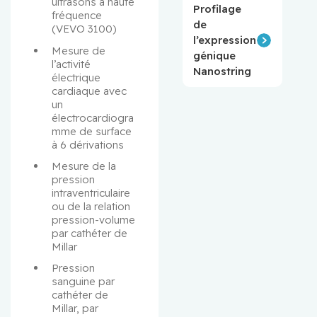
ultrasons à haute 
Profilage
fréquence 
de
(VEVO 3100)
l’expression
Mesure de 
génique
l’activité 
Nanostring
électrique 
cardiaque avec 
un 
électrocardiogra
mme de surface 
à 6 dérivations
Mesure de la 
pression 
intraventriculaire 
ou de la relation 
pression-volume 
par cathéter de 
Millar
Pression 
sanguine par 
cathéter de 
Millar, par 