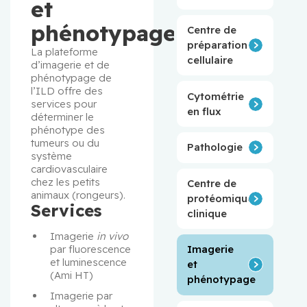
et
phénotypage
Centre de
préparation
La plateforme 
cellulaire
d’imagerie et de 
phénotypage de 
l’ILD offre des 
Cytométrie
services pour 
en flux
déterminer le 
phénotype des 
tumeurs ou du 
Pathologie
système 
cardiovasculaire 
chez les petits 
Centre de
animaux (rongeurs).
protéomique
Services
clinique
Imagerie 
in vivo
par fluorescence 
Imagerie
et luminescence 
et
(Ami HT)
phénotypage
Imagerie par 