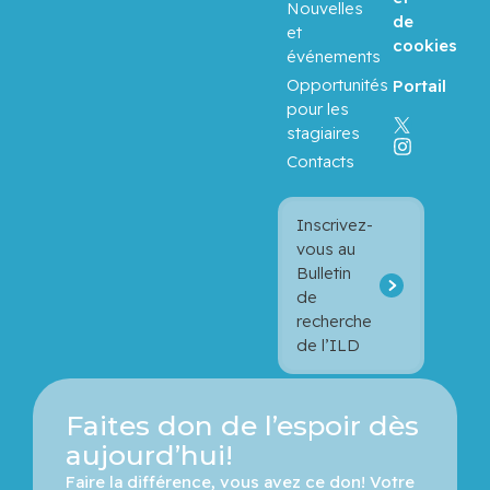
Nouvelles
de
et
cookies
événements
Opportunités
Portail
pour les
stagiaires
Contacts
Inscrivez-
vous au
Bulletin
de
recherche
de l’ILD
Faites don de l’espoir dès
aujourd’hui!
Faire la différence, vous avez ce don! Votre 