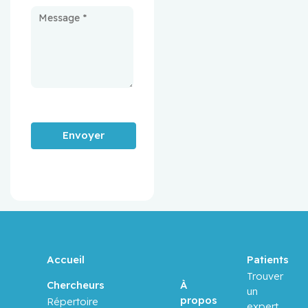
Envoyer
Accueil
Patients
Trouver
À
Chercheurs
un
propos
Répertoire
expert