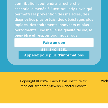
contribution soutiendra la recherche 
essentielle menée à l’Institut Lady Davis qui 
permettra la prévention des maladies, des 
diagnostics plus précis, des dépistages plus 
rapides, des traitements innovants et plus 
performants, une meilleure qualité de vie, le 
bien-être et l’espoir pour nous tous.
Faire un don
514-340-8251
Appelez pour plus d’informations
Web 
Copyright © 2024 | Lady Davis Institute for 
Medical Research/Jewish General Hospital