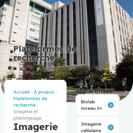
Plateformes de
recherche
Contenus
apparentés
Accueil
-
À propos
-
Plateformes de
Biolab
recherche
-
niveau 2+
Imagerie et
phénotypage
Imagerie
Imagerie
cellulaire