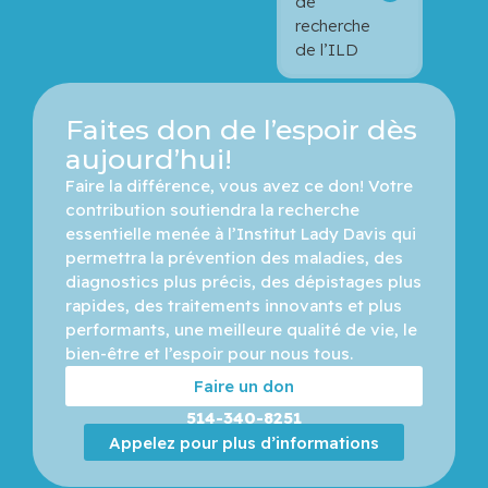
de
recherche
de l’ILD
Faites don de l’espoir dès
aujourd’hui!
Faire la différence, vous avez ce don! Votre 
contribution soutiendra la recherche 
essentielle menée à l’Institut Lady Davis qui 
permettra la prévention des maladies, des 
diagnostics plus précis, des dépistages plus 
rapides, des traitements innovants et plus 
performants, une meilleure qualité de vie, le 
bien-être et l’espoir pour nous tous.
Faire un don
514-340-8251
Appelez pour plus d’informations