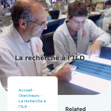
La recherche à l'ILD
Accueil
-
Chercheurs
-
La recherche à
l’ILD
-
Related