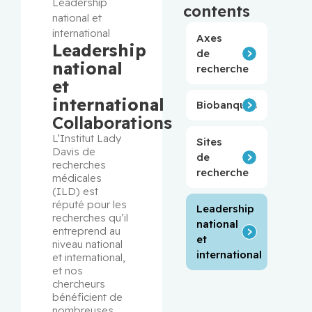
Leadership
contents
national et
international
Axes
Leadership
de
national
recherche
et
international
Biobanques
Collaborations
L’Institut Lady 
Sites
Davis de 
de
recherches 
recherche
médicales 
(ILD) est 
réputé pour les 
Leadership
recherches qu’il 
national
entreprend au 
et
niveau national 
international
et international, 
et nos 
chercheurs 
bénéficient de 
nombreuses 