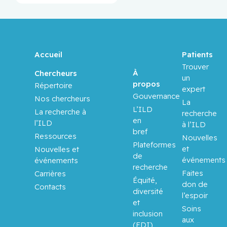
Accueil
Patients
Trouver
À
Chercheurs
un
propos
Répertoire
expert
Gouvernance
Nos chercheurs
La
L’ILD
La recherche à
recherche
en
l’ILD
à l’ILD
bref
Ressources
Nouvelles
Plateformes
et
Nouvelles et
de
événements
événements
recherche
Faites
Carrières
Équité,
don de
Contacts
diversité
l’espoir
et
Soins
inclusion
aux
(EDI)