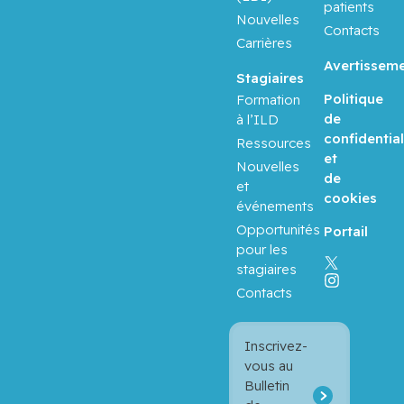
patients
Nouvelles
Contacts
Carrières
Avertissem
Stagiaires
Politique
Formation
de
à l’ILD
confidential
Ressources
et
Nouvelles
de
et
cookies
événements
Opportunités
Portail
pour les
stagiaires
Contacts
Inscrivez-
vous au
Bulletin