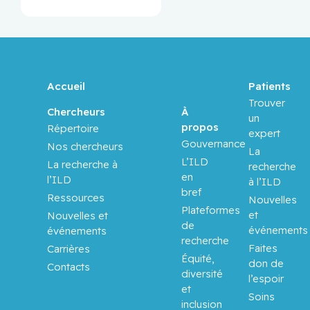
Accueil
Patients
Trouver
À
Chercheurs
un
propos
Répertoire
expert
Gouvernance
Nos chercheurs
La
L’ILD
La recherche à
recherche
en
l’ILD
à l’ILD
bref
Ressources
Nouvelles
Plateformes
et
Nouvelles et
de
événements
événements
recherche
Faites
Carrières
Équité,
don de
Contacts
diversité
l’espoir
et
Soins
inclusion