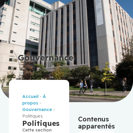
Gouvernance
Accueil
-
À
propos
-
Gouvernance
-
Politiques
Contenus
Politiques
apparentés
Cette section 