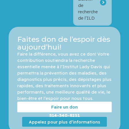
de
recherche
de l’ILD
Faites don de l’espoir dès
aujourd’hui!
Faire la différence, vous avez ce don! Votre 
contribution soutiendra la recherche 
essentielle menée à l’Institut Lady Davis qui 
permettra la prévention des maladies, des 
diagnostics plus précis, des dépistages plus 
rapides, des traitements innovants et plus 
performants, une meilleure qualité de vie, le 
bien-être et l’espoir pour nous tous.
Faire un don
514-340-8251
Appelez pour plus d’informations