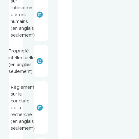
sur
l'utilisation
d'êtres
humains
(en anglais
seulement)
Propriété
intellectuelle
(en anglais
seulement)
Règlement
sur la
conduite
de la
recherche
(en anglais
seulement)