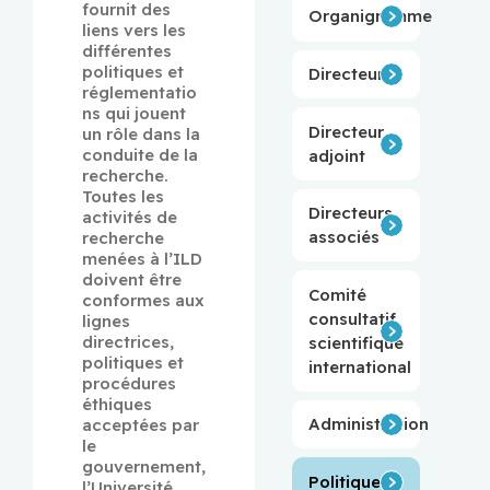
fournit des 
Organigramme
liens vers les 
différentes 
politiques et 
Directeur
réglementatio
ns qui jouent 
Directeur
un rôle dans la 
conduite de la 
adjoint
recherche. 
Toutes les 
Directeurs
activités de 
associés
recherche 
menées à l’ILD 
doivent être 
Comité
conformes aux 
consultatif
lignes 
directrices, 
scientifique
politiques et 
international
procédures 
éthiques 
Administration
acceptées par 
le 
gouvernement, 
Politiques
l’Université 