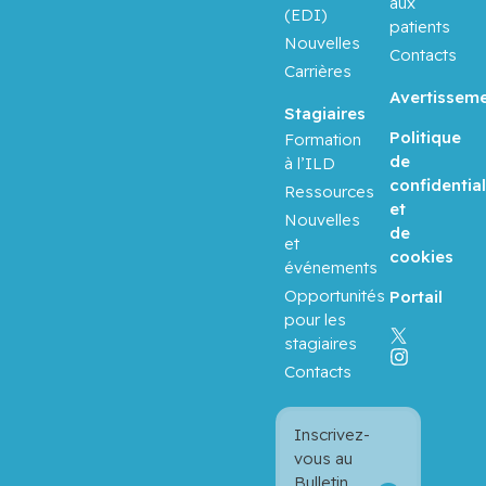
aux
(EDI)
patients
Nouvelles
Contacts
Carrières
Avertissem
Stagiaires
Politique
Formation
de
à l’ILD
confidential
Ressources
et
Nouvelles
de
et
cookies
événements
Opportunités
Portail
pour les
stagiaires
Contacts
Inscrivez-
vous au
Bulletin