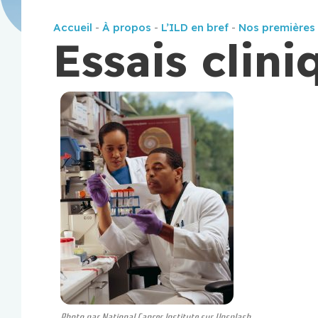
Accueil
-
À propos
-
L’ILD en bref
-
Nos premières
Essais clini
Photo par National Cancer Institute sur Unsplash