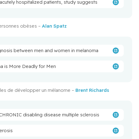
acutely hospitalized patients, study suggests
personnes obèses – 
Alan Spatz
prognosis between men and women in melanoma
 is More Deadly for Men
bles de développer un mélanome – 
Brent Richards
 CHRONIC disabling disease multiple sclerosis
lerosis