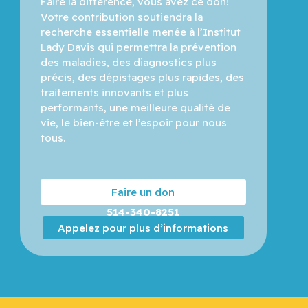
Faire la différence, vous avez ce don! 
Votre contribution soutiendra la 
recherche essentielle menée à l’Institut 
Lady Davis qui permettra la prévention 
des maladies, des diagnostics plus 
précis, des dépistages plus rapides, des 
traitements innovants et plus 
performants, une meilleure qualité de 
vie, le bien-être et l’espoir pour nous 
tous.
Faire un don
514-340-8251
Appelez pour plus d’informations