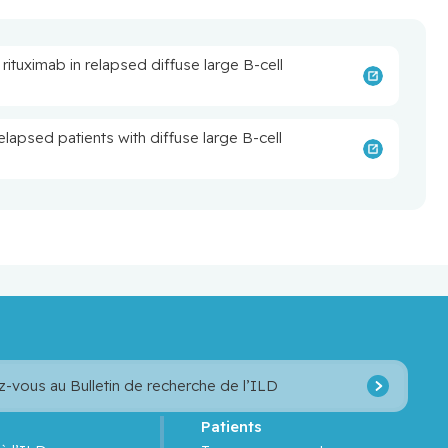
rituximab in relapsed diffuse large B-cell
lapsed patients with diffuse large B-cell
z-vous au Bulletin de recherche de l’ILD
s
Patients