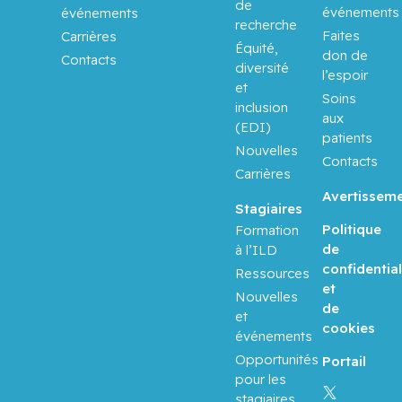
de
événements
événements
recherche
Faites
Carrières
Équité,
don de
Contacts
diversité
l’espoir
et
Soins
inclusion
aux
(EDI)
patients
Nouvelles
Contacts
Carrières
Avertissem
Stagiaires
Politique
Formation
de
à l’ILD
confidential
Ressources
et
Nouvelles
de
et
cookies
événements
Opportunités
Portail
pour les
stagiaires