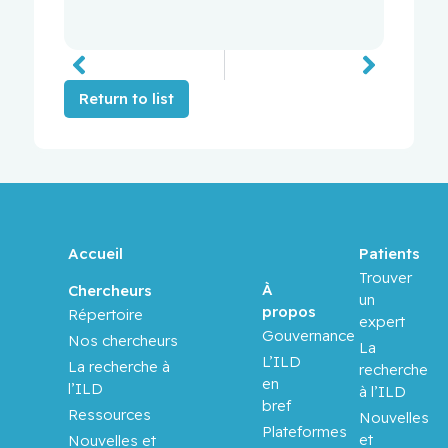
Return to list
Accueil
Patients
Trouver
À
Chercheurs
un
propos
Répertoire
expert
Gouvernance
Nos chercheurs
La
L’ILD
La recherche à
recherche
en
l’ILD
à l’ILD
bref
Ressources
Nouvelles
Plateformes
et
Nouvelles et