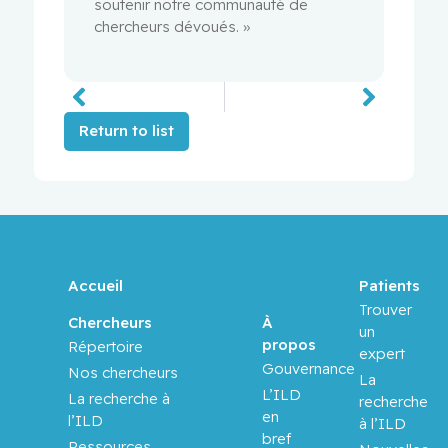
soutenir notre communauté de
chercheurs dévoués. »
Return to list
Accueil
Patients
Trouver
À
Chercheurs
un
propos
Répertoire
expert
Gouvernance
Nos chercheurs
La
L’ILD
La recherche à
recherche
en
l’ILD
à l’ILD
bref
Ressources