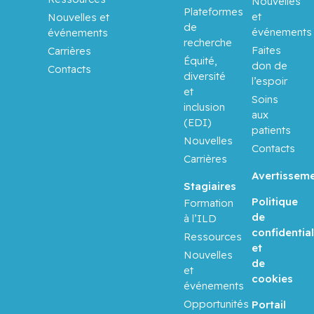
Nouvelles
Plateformes
et
Nouvelles et
de
événements
événements
recherche
Faites
Carrières
Équité,
don de
Contacts
diversité
l’espoir
et
Soins
inclusion
aux
(EDI)
patients
Nouvelles
Contacts
Carrières
Avertissem
Stagiaires
Politique
Formation
de
à l’ILD
confidential
Ressources
et
Nouvelles
de
et
cookies
événements
Opportunités
Portail