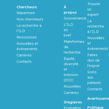
Trouver
À
Chercheurs
un
propos
Répertoire
expert
Gouvernance
Nos chercheurs
La
L’ILD
La recherche à
recherche
en
l’ILD
à l’ILD
bref
Ressources
Nouvelles
Plateformes
et
Nouvelles et
de
événements
événements
recherche
Faites
Carrières
Équité,
don de
Contacts
diversité
l’espoir
et
Soins
inclusion
aux
(EDI)
patients
Nouvelles
Contacts
Carrières
Avertissem
Stagiaires
Politique
Formation