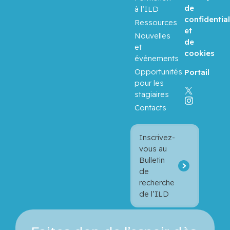
de
à l’ILD
confidential
Ressources
et
Nouvelles
de
et
cookies
événements
Opportunités
Portail
pour les
stagiaires
Contacts
Inscrivez-
vous au
Bulletin
de
recherche
de l’ILD