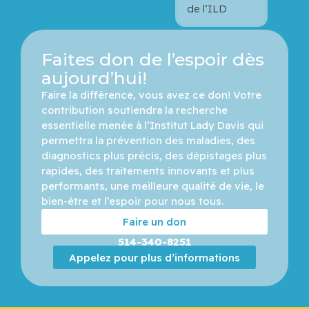
de l’ILD
Faites don de l’espoir dès
aujourd’hui!
Faire la différence, vous avez ce don! Votre 
contribution soutiendra la recherche 
essentielle menée à l’Institut Lady Davis qui 
permettra la prévention des maladies, des 
diagnostics plus précis, des dépistages plus 
rapides, des traitements innovants et plus 
performants, une meilleure qualité de vie, le 
bien-être et l’espoir pour nous tous.
Faire un don
514-340-8251
Appelez pour plus d’informations