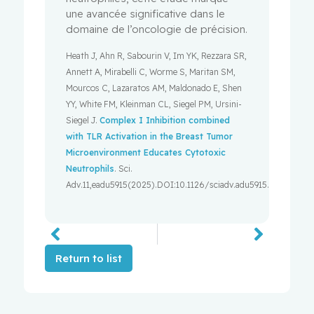
une avancée significative dans le
domaine de l’oncologie de précision.
Heath J, Ahn R, Sabourin V, Im YK, Rezzara SR,
Annett A, Mirabelli C, Worme S, Maritan SM,
Mourcos C, Lazaratos AM, Maldonado E, Shen
YY, White FM, Kleinman CL, Siegel PM, Ursini-
Siegel J.
Complex I Inhibition combined
with TLR Activation in the Breast Tumor
Microenvironment Educates Cytotoxic
Neutrophils
. Sci.
Adv.11,eadu5915(2025).DOI:10.1126/sciadv.adu5915.
Return to list