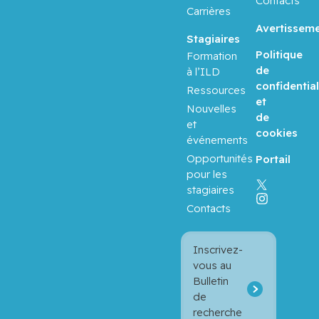
Contacts
Carrières
Avertissem
Stagiaires
Politique
Formation
de
à l’ILD
confidential
Ressources
et
Nouvelles
de
et
cookies
événements
Opportunités
Portail
pour les
stagiaires
Contacts
Inscrivez-
vous au
Bulletin
de
recherche