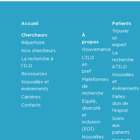
Accueil
Patients
Trouver
À
Chercheurs
un
propos
Répertoire
expert
Gouvernance
Nos chercheurs
La
L’ILD
La recherche à
recherche
en
l’ILD
à l’ILD
bref
Ressources
Nouvelles
Plateformes
et
Nouvelles et
de
événements
événements
recherche
Faites
Carrières
Équité,
don de
Contacts
diversité
l’espoir
et
Soins
inclusion
aux
(EDI)
patients
Nouvelles