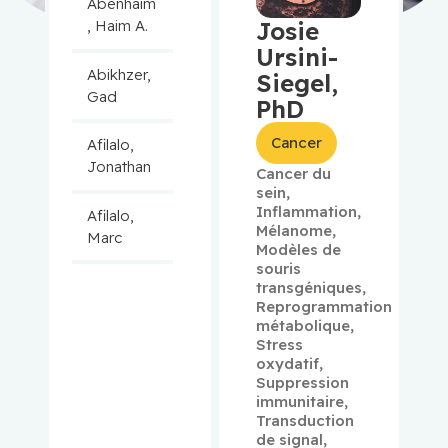
Abenhaim
, Haim A.
Josie
Ursini-
Abikhzer,
Siegel,
Gad
PhD
Cancer
Afilalo,
Jonathan
Cancer du
sein
,
Inflammation
,
Afilalo,
Mélanome
,
Marc
Modèles de
souris
Agulnik,
transgéniques
,
Reprogrammation
Jason
métabolique
,
Stress
Alaoui-
oxydatif
,
Jamali,
Suppression
Moulay
immunitaire
,
Transduction
de signal
,