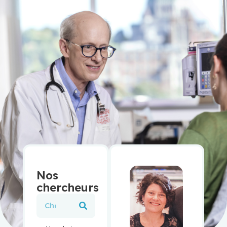
Nos
chercheurs