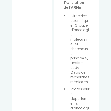
Aloyz,
Translation
Raquel
de l’ARNm
Directrice 
Anidjar,
scientifiqu
Maurice
e, Groupe 
d’oncologi
e 
Antoniou,
moléculair
John
e, et 
chercheus
Assouline,
e 
principale, 
Sarit
Institut 
Lady 
Autexier,
Davis de 
Chantal
recherches 
médicales
Azoulay,
Professeur
Laurent
e, 
départem
ents 
Bahoric,
d’oncologi
Boris