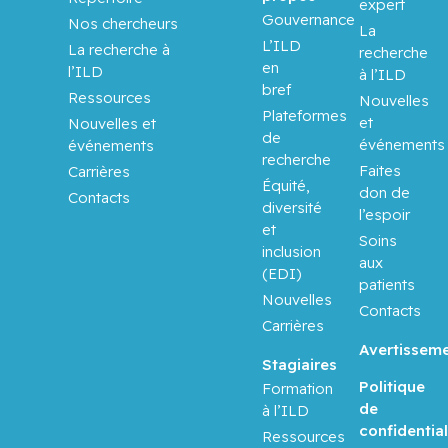
Aloyz,
expert
Gouvernance
Raquel
Nos chercheurs
La
L’ILD
La recherche à
recherche
en
Anidjar,
l’ILD
à l’ILD
bref
Maurice
Ressources
Nouvelles
Plateformes
et
Nouvelles et
de
Antoniou,
événements
événements
recherche
John
Faites
Carrières
Équité,
don de
Contacts
diversité
Assouline,
l’espoir
et
Sarit
Soins
inclusion
aux
(EDI)
Autexier,
patients
Nouvelles
Chantal
Contacts
Carrières
Avertissem
Azoulay,
Stagiaires
Laurent
Politique
Formation
de
à l’ILD
Bahoric,
confidential
Ressources
Boris