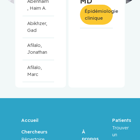
MD
Abenhaim
, Haim A.
Épidémiologie
clinique
Abikhzer,
Gad
Afilalo,
Jonathan
Afilalo,
Marc
Agulnik,
Jason
Alaoui-
Jamali,
Accueil
Patients
Moulay
Trouver
À
Chercheurs
un
propos
Répertoire