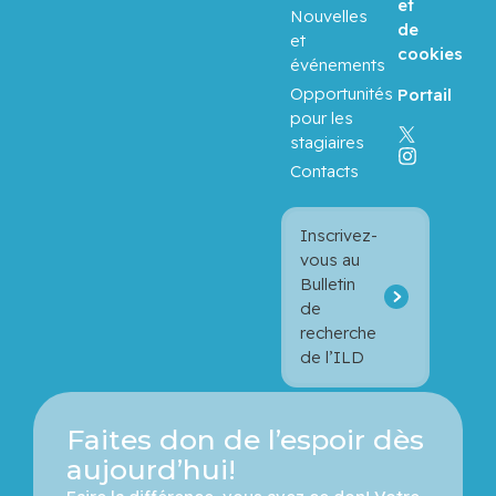
et
Nouvelles
de
et
Balayla,
cookies
événements
Jacques
Opportunités
Portail
pour les
Baron,
stagiaires
Murray
Contacts
Basik,
Mark
Inscrivez-
vous au
Bulletin
Batist,
de
Gerald
recherche
de l’ILD
Beauchet,
Olivier
Faites don de l’espoir dès
Bergman,
aujourd’hui!
Howard