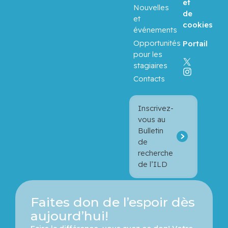
et
Nouvelles
de
et
Balayla,
cookies
événements
Jacques
Opportunités
Portail
pour les
Baron,
stagiaires
Murray
Contacts
Bartholo
mew,
Inscrivez-
Julie
vous au
Bulletin
de
Basik,
recherche
Mark
de l’ILD
Batist,
Gerald
Faites don de l’espoir dès
aujourd’hui!
Beauchet,
Olivier