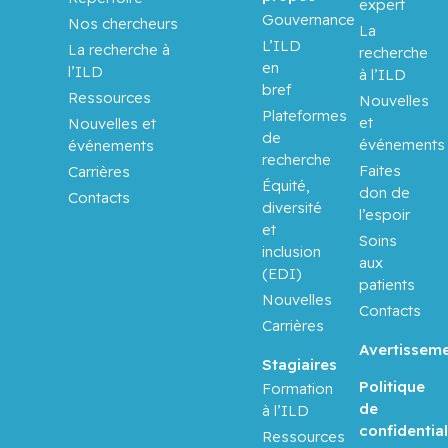
Aloyz,
expert
Gouvernance
Raquel
Nos chercheurs
La
L’ILD
La recherche à
recherche
en
Anidjar,
l’ILD
à l’ILD
bref
Maurice
Ressources
Nouvelles
Plateformes
et
Nouvelles et
de
Antoniou,
événements
événements
recherche
John
Faites
Carrières
Équité,
don de
Contacts
diversité
Assouline,
l’espoir
et
Sarit
Soins
inclusion
aux
(EDI)
Autexier,
patients
Nouvelles
Chantal
Contacts
Carrières
Avertissem
Azoulay,
Stagiaires
Laurent
Politique
Formation
de
à l’ILD
Bahoric,
confidential
Ressources
Boris