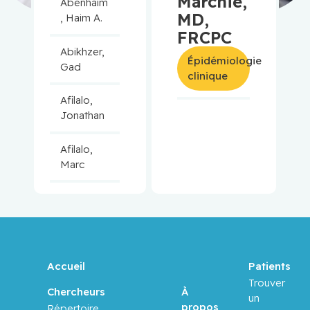
Marchie,
Abenhaim
MD,
, Haim A.
FRCPC
Abikhzer,
Épidémiologie
Gad
clinique
Afilalo,
Jonathan
Afilalo,
Marc
Agulnik,
Jason
Alaoui-
Jamali,
Accueil
Patients
Moulay
Trouver
À
Chercheurs
un
propos
Répertoire