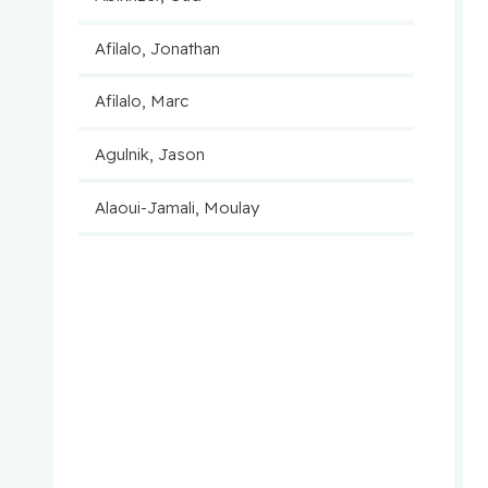
Afilalo, Jonathan
Afilalo, Marc
Agulnik, Jason
Alaoui-Jamali, Moulay
Aloyz, Raquel
Anidjar, Maurice
Antoniou, John
Assouline, Sarit
Autexier, Chantal