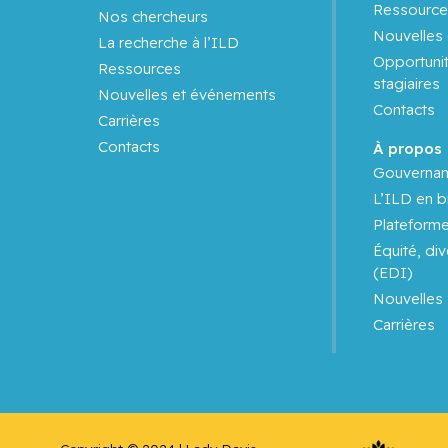
Ressource
Nos chercheurs
Nouvelles
Eliopoulos, Nicoletta
La recherche à l’ILD
Opportunit
Ressources
stagiaires
Enger, Shirin Abbasinejad
Nouvelles et événements
Contacts
Carrières
Ernst, Pierre
Contacts
À propos
Gouverna
Esfahani, Khashayar
L’ILD en b
Plateform
Fabian, Marc
Équité, div
(EDI)
Fallavollita, Sabrina
Nouvelles
Carrières
Farzin, Houman
Feeley, Nancy
Ferrario, Cristiano