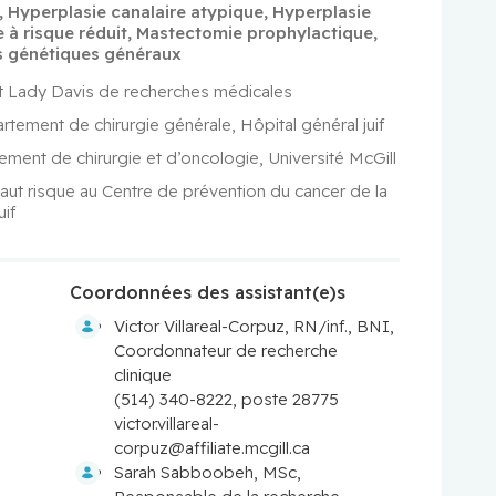
,
Hyperplasie canalaire atypique
,
Hyperplasie
 à risque réduit
,
Mastectomie prophylactique
,
s génétiques généraux
ut Lady Davis de recherches médicales
tement de chirurgie générale, Hôpital général juif
ment de chirurgie et d’oncologie, Université McGill
 haut risque au Centre de prévention du cancer de la 
uif
Coordonnées des assistant(e)s
Victor Villareal-Corpuz, RN/inf., BNI,
Coordonnateur de recherche
clinique
(514) 340-8222, poste 28775
victor.villareal-
corpuz@affiliate.mcgill.ca
Sarah Sabboobeh, MSc,