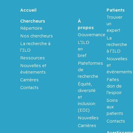
Aloyz,
Raquel
Accueil
Patients
Trouver
À
Chercheurs
Anidjar,
un
propos
Maurice
Répertoire
expert
Gouvernance
Nos chercheurs
La
Antoniou,
L’ILD
La recherche à
recherche
John
en
l’ILD
à l’ILD
bref
Ressources
Nouvelles
Plateformes
Assouline,
et
Nouvelles et
de
Sarit
événements
événements
recherche
Faites
Carrières
Équité,
Autexier,
don de
Contacts
diversité
Chantal
l’espoir
et
Soins
inclusion
Azoulay,
aux
(EDI)
Laurent
patients
Nouvelles
Contacts
Carrières
Bahoric,
Boris
Avertissem