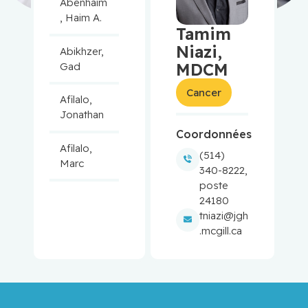
Abenhaim
, Haim A.
Tamim
Niazi,
Abikhzer,
MDCM
Gad
Cancer
Afilalo,
Jonathan
Coordonnées
Afilalo,
(514)
Marc
340-8222,
poste
Agulnik,
24180
Jason
tniazi@jgh
.mcgill.ca
Alaoui-
Jamali,
Moulay