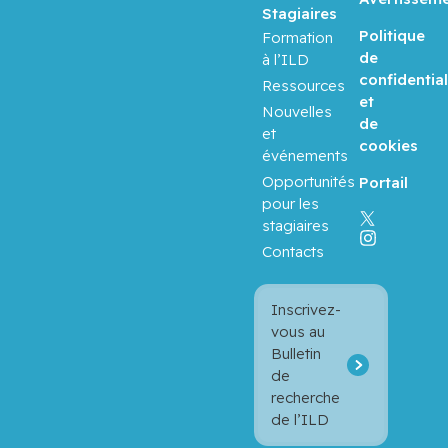
Stagiaires
Politique
Formation
Balayla,
de
à l’ILD
Jacques
confidential
Ressources
et
Nouvelles
Baron,
de
et
Murray
cookies
événements
Opportunités
Portail
Bartholo
pour les
mew,
stagiaires
Julie
Contacts
Basik,
Mark
Inscrivez-
vous au
Batist,
Bulletin
Gerald
de
recherche
de l’ILD
Beauchet,
Olivier