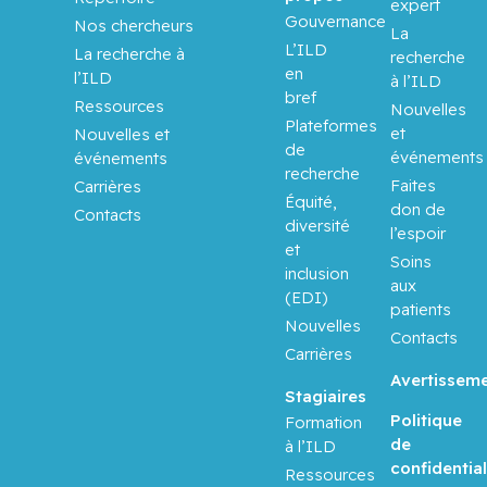
Aloyz,
expert
Gouvernance
Raquel
Nos chercheurs
La
L’ILD
La recherche à
recherche
en
Anidjar,
l’ILD
à l’ILD
bref
Maurice
Ressources
Nouvelles
Plateformes
et
Nouvelles et
de
Antoniou,
événements
événements
recherche
John
Faites
Carrières
Équité,
don de
Contacts
diversité
Assouline,
l’espoir
et
Sarit
Soins
inclusion
aux
(EDI)
Autexier,
patients
Nouvelles
Chantal
Contacts
Carrières
Avertissem
Azoulay,
Stagiaires
Laurent
Politique
Formation
de
à l’ILD
Bahoric,
confidential
Ressources
Boris