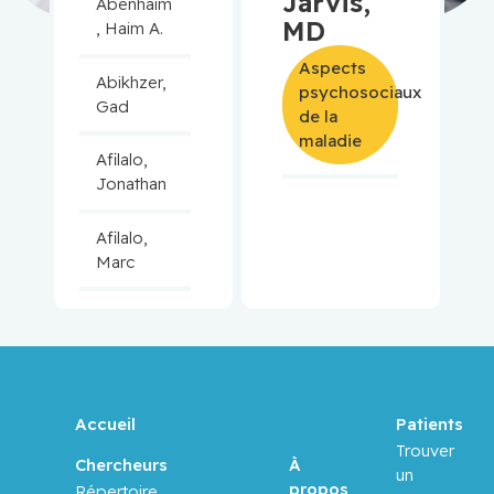
Jarvis,
Abenhaim
MD
, Haim A.
Aspects
Abikhzer,
psychosociaux
Gad
de la
maladie
Afilalo,
Jonathan
Afilalo,
Marc
Agulnik,
Jason
Alaoui-
Jamali,
Accueil
Patients
Moulay
Trouver
À
Chercheurs
un
propos
Répertoire