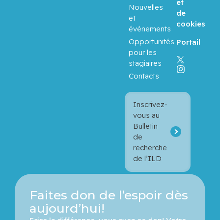
et
Nouvelles
de
et
Balayla,
cookies
événements
Jacques
Opportunités
Portail
pour les
Baron,
stagiaires
Murray
Contacts
Bartholo
mew,
Inscrivez-
Julie
vous au
Bulletin
de
Basik,
recherche
Mark
de l’ILD
Batist,
Gerald
Faites don de l’espoir dès
aujourd’hui!
Beauchet,
Olivier