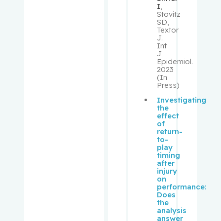
I
,
Stéphane
Stovitz
SD,
Textor
Richards,
J.
Brent
Int
J
Epidemiol.
Rivera,
2023
(In
Barbara
Press)
Investigating
Robbins,
the
Stephen
effect
of
return-
Rosberge
to-
play
r, Zeev
timing
after
injury
Rose,
on
April
performance:
Does
the
Rosenber
analysis
g,
answer