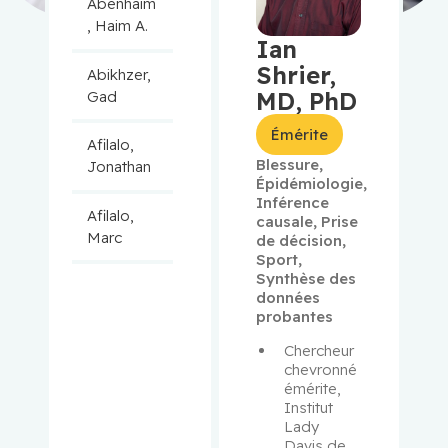
Abenhaim
, Haim A.
Ian
Shrier,
Abikhzer,
MD, PhD
Gad
Émérite
Afilalo,
Blessure
,
Jonathan
Épidémiologie
,
Inférence
Afilalo,
causale
,
Prise
Marc
de décision
,
Sport
,
Synthèse des
Agulnik,
données
Jason
probantes
Chercheur 
Alaoui-
chevronné 
Jamali,
émérite, 
Moulay
Institut 
Lady 
Davis de 