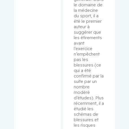
le domaine de 
la médecine 
Minuk,
du sport, il a 
Jeffrey
été le premier 
auteur à 
Monczak,
suggérer que 
Yury
les étirements 
avant 
l’exercice 
Monette,
n’empêchent 
Johanne
pas les 
blessures (ce 
qui a été 
Moore,
confirmé par la 
Fraser
suite par un 
nombre 
Morais,
modéré 
d’études). Plus 
José
récemment, il a 
étudié les 
Morin,
schémas de 
Jean-
blessures et 
François
les risques 