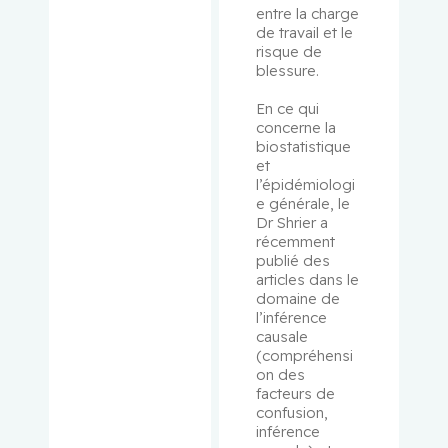
Palayew,
entre la charge 
Mark
de travail et le 
risque de 
blessure.
Panasci,
Lawrence
En ce qui 
C.
concerne la 
biostatistique 
et 
Pantopou
l’épidémiologi
los,
e générale, le 
Kostas
Dr Shrier a 
récemment 
publié des 
Paquin,
articles dans le 
Vincent
domaine de 
l’inférence 
Park,
causale 
(compréhensi
Melissa
on des 
facteurs de 
Pehr,
confusion, 
Kevin
inférence 