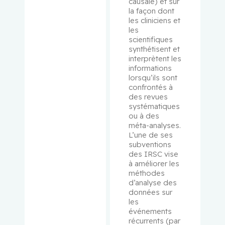
causale) et sur 
la façon dont 
Pelausa,
les cliniciens et 
Ermelinda
les 
scientifiques 
synthétisent et 
Pepe,
interprètent les 
Carmela
informations 
lorsqu’ils sont 
Perry, J.
confrontés à 
Christoph
des revues 
systématiques 
er
ou à des 
méta-analyses. 
Peters,
L’une de ses 
Tricia M.
subventions 
des IRSC vise 
à améliorer les 
Phillips,
méthodes 
Natalie
d’analyse des 
données sur 
les 
Platt,
événements 
Robert W.
récurrents (par 