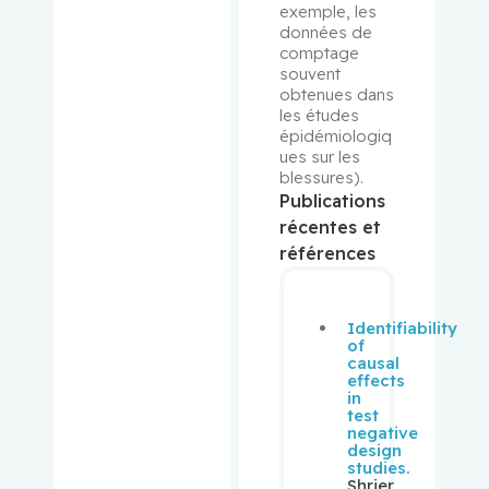
exemple, les 
Pollak,
données de 
Michael
comptage 
souvent 
obtenues dans 
Prakash,
les études 
Ipshita
épidémiologiq
ues sur les 
blessures).
Purden,
Publications
Ann
récentes et
Margaret
références
Rahimi,
Samira
Identifiability
Abbasgh
of
olizadeh
causal
effects
in
Renoux,
test
Christel
negative
design
studies.
Shrier
Richard,