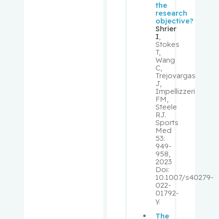
the
Lawrence
research
objective?
Shrier
Rouleau,
I
,
Suzanne
Stokes
T,
Wang
Rousseau
C,
Trejovargas
, Cécile
J,
Impellizzeri
FM,
Rudski,
Steele
Lawrence
RJ.
Sports
Med
Ryder,
53:
Andrew
949-
958,
2023
Sampalis,
Doi:
10.1007/s40279-
John
022-
01792-
y.
Saragovi,
Uri
The