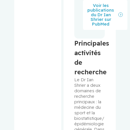
Voir les
publications
McInnes,
du Dr Ian
Roderick
Shrier sur
PubMed
R.
McPhers
Principales
on, Victor
activités
Mercier,
de
François
recherche
Michel,
Le Dr Ian 
Shrier a deux 
Caroline
domaines de 
recherche 
Miller,
principaux : la 
Corey
médecine du 
sport et la 
biostatistique/
Miller,
épidémiologie 
Wilson
générale. Dans 