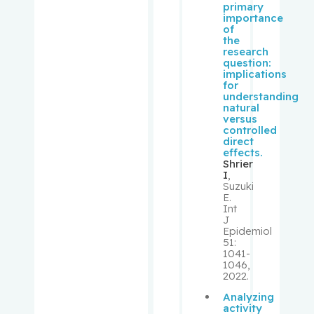
primary
importance
Schiffrin,
of
the
Ernesto L.
research
question:
implications
Schipper,
for
Hyman M.
understanding
natural
versus
Schur,
controlled
direct
Solon
effects.
Shrier
I
,
Schweitze
Suzuki
r, Morris
E.
Int
J
Sebag,
Epidemiol
Igal
51:
1041-
1046,
Segal, Eli
2022.
Analyzing
activity
Senger,