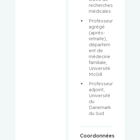
Aloyz,
recherches 
Raquel
médicales
Professeur 
Anidjar,
agrégé 
Maurice
(après-
retraite), 
départem
Antoniou,
ent de 
John
médecine 
familiale, 
Assouline,
Université 
Sarit
McGill
Professeur 
Autexier,
adjoint, 
Chantal
Université 
du 
Danemark 
Azoulay,
du Sud
Laurent
Bahoric,
Coordonnées
Boris