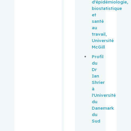
d'épidémiologie,
Looper,
biostatistique
Karl
et
santé
MacNama
au
ra,
travail,
Elizabeth
Université
McGill
Mann,
Profil
Koren
du
Dr
Margoles
Ian
e, Richard
Shrier
à
Martin,
l'Université
Benjamin
du
Danemark
du
Mascarell
Sud
a, Marco
A.