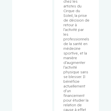
chez les 
artistes du 
Mouland,
Cirque du 
Andrew J.
Soleil, la prise 
de décision de 
retour à 
Muanza,
l’activité par 
Thierry
les 
professionnels 
Mwale,
de la santé en 
médecine 
Fackson
sportive, et la 
manière 
Niazi,
d’augmenter 
Tamim
l’activité 
physique sans 
se blesser. Il 
Obrand,
bénéficie 
Daniel
actuellement 
d’un 
financement 
Oughton,
pour étudier la 
Matthew
relation de 
cause à effet 