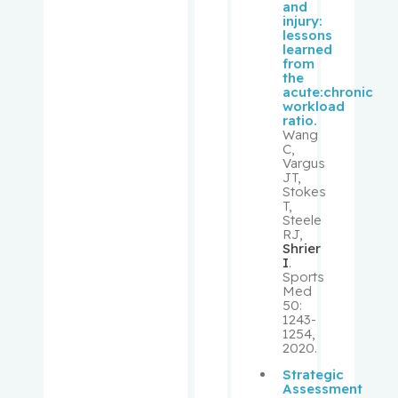
and
Donna
injury:
lessons
learned
Sheppard
from
, Richard
the
acute:chronic
workload
Shulha,
ratio.
Wang
Michael
C,
Vargus
JT,
Sirhan,
Stokes
Shireen
T,
Steele
RJ,
Small,
Shrier
I
.
David
Sports
Med
50:
Small,
1243-
Peter
1254,
2020.
Spatz,
Strategic
Assessment
Alan