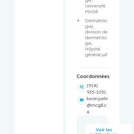
gie, 
Aloyz,
Université 
Raquel
McGill
Dermatolo
Anidjar,
gue, 
Maurice
division de 
dermatolo
Antoniou,
gie, 
Hôpital 
John
général juif
Assouline,
Sarit
Coordonnées
Autexier,
(514)
Chantal
935-1051
kevin.pehr
@mcgill.c
Azoulay,
a
Laurent
Bahoric,
Voir les
Boris