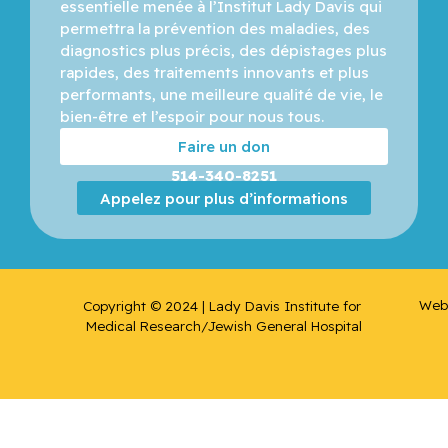
essentielle menée à l’Institut Lady Davis qui 
Cohen,
permettra la prévention des maladies, des 
Robin
diagnostics plus précis, des dépistages plus 
rapides, des traitements innovants et plus 
Corcos,
performants, une meilleure qualité de vie, le 
Jacques
bien-être et l’espoir pour nous tous.
Faire un don
Crist,
514-340-8251
Colin
Appelez pour plus d’informations
Dagenais
-Beaulé,
Vincent
Web 
Copyright © 2024 | Lady Davis Institute for 
Dascal,
Medical Research/Jewish General Hospital
André
De
Marchie,
Michel