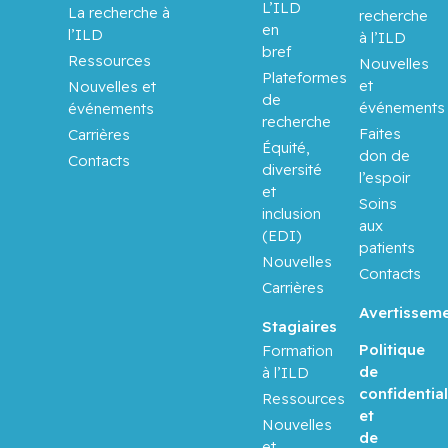
L’ILD
La recherche à
recherche
Boileau,
en
l’ILD
à l’ILD
Jean-
bref
Ressources
François
Nouvelles
Plateformes
et
Nouvelles et
de
événements
événements
Borchers,
recherche
Faites
Christoph
Carrières
Équité,
don de
Contacts
diversité
l’espoir
Brassard,
et
Soins
Paul
inclusion
aux
(EDI)
patients
Brenner,
Nouvelles
Contacts
Bluma
Carrières
Avertissem
Brodeur,
Stagiaires
Melica N.
Politique
Formation
de
à l’ILD
confidential
Brukner,
Ressources
et
Ivan
Nouvelles
de
et