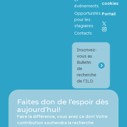
cookies
Butler-
événements
Laporte,
Opportunités
Portail
Guillaume
pour les
stagiaires
Cameron,
Contacts
Matthew
Inscrivez-
Campeau,
vous au
Lysanne
Bulletin
de
Chalifour,
recherche
Lorraine
de l’ILD
Chong,
George
Faites don de l’espoir dès
aujourd’hui!
Cohen,
Faire la différence, vous avez ce don! Votre 
Albert
contribution soutiendra la recherche 