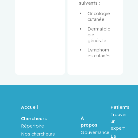
suivants :
Oncologie 
Bergman,
cutanée
Howard
Dermatolo
gie 
Binan,
générale
Loic
Lymphom
es cutanés
Bizgu,
Victoria
Blank,
Volker
Blostein,
Accueil
Patients
Mark
Trouver
À
Chercheurs
un
Blum,
propos
Répertoire
expert
Daniel
Gouvernance
Nos chercheurs
La