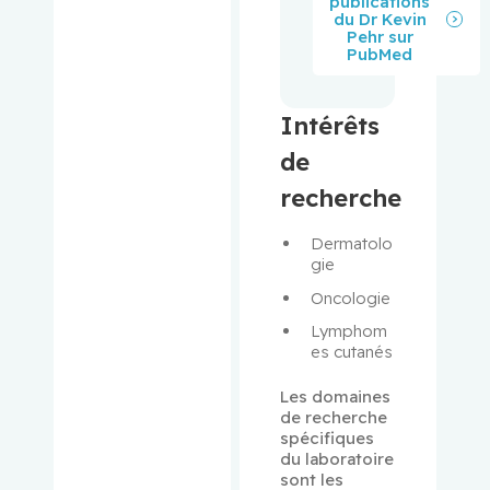
publications
du Dr Kevin
Pehr sur
Balayla,
PubMed
Jacques
Intérêts
Baron,
Murray
de
recherche
Bartholo
mew,
Dermatolo
Julie
gie
Oncologie
Basik,
Lymphom
Mark
es cutanés
Batist,
Les domaines 
Gerald
de recherche 
spécifiques 
du laboratoire 
Beauchet,
sont les 
Olivier