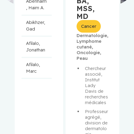
BA,
Abenhaim
MSS,
, Haim A.
MD
Abikhzer,
Cancer
Gad
Dermatologie
,
Lymphome
Afilalo,
cutané
,
Jonathan
Oncologie
,
Peau
Afilalo,
Chercheur 
Marc
associé, 
Institut 
Lady 
Agulnik,
Davis de 
Jason
recherches 
médicales
Alaoui-
Professeur 
Jamali,
agrégé, 
Moulay
division de 
dermatolo